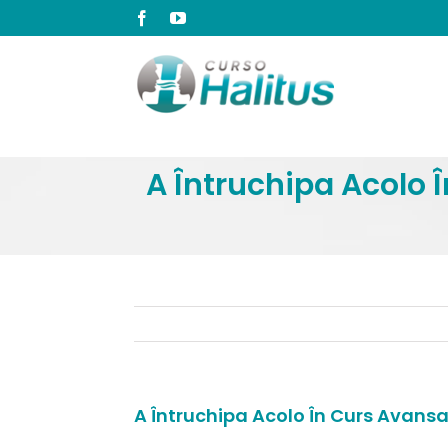
Ir
Facebook
YouTube
para
o
conteúdo
A Întruchipa Acolo
A Întruchipa Acolo În Curs Avans