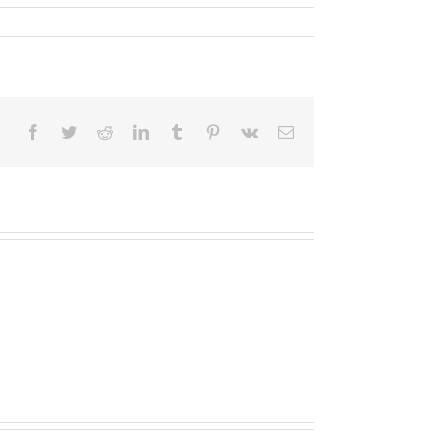
Facebook
Twitter
Reddit
LinkedIn
Tumblr
Pinterest
Vk
E-
mail