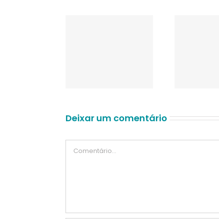
Cellphone
mblers ACCESS
Bonuses And
S
Reload Perks
Incentives —
Sh
amlessly Using
Europese Unie Win
No
 Device. – Polska
Big Today Pastón
et Now Casino
Legzo
Deixar um comentário
Comentário