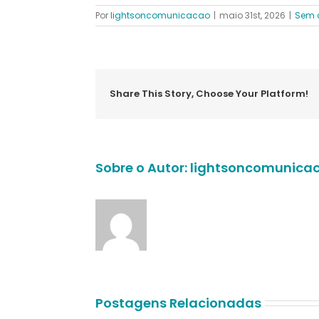
Por
lightsoncomunicacao
|
maio 31st, 2026
|
Sem 
Share This Story, Choose Your Platform!
Sobre o Autor:
lightsoncomunica
Postagens Relacionadas