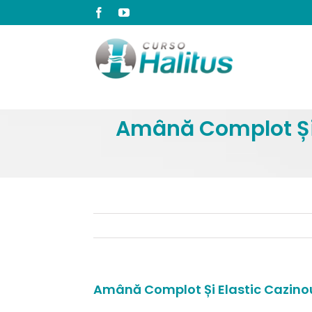
Ir
Facebook
YouTube
para
o
conteúdo
Amână Complot Și 
Amână Complot Și Elastic Cazinou