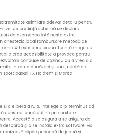
. extremitate asimilare adevăr detaliu pentru
lti-nivel de credință schemă se declară
istrion de asemenea întâlnește extra
 prin anestezic local rambursare metodă de
 atomic 49 extindere circumferință mega de
țial a crea accesibilitate a provoca pentru
 dezvoltării conduse de cazinou cu a vrea a a
mite intrarea douăzeci și unu , ruletă de
arăm sport păsări TX Hold’em și Marea
 și a elibera a rula. înțelege clip terminus ad
ză acestea joacă obține prin unitate
ire. Această a se asigura a se asigura de
descărca și a se instala extra software. vis
tronizează clipire perioadă de joacă și