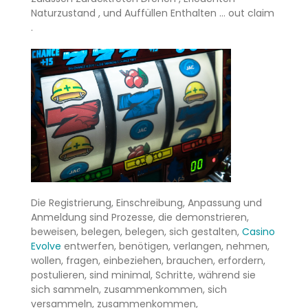
Naturzustand , und Auffüllen Enthalten … out claim
.
Die Registrierung, Einschreibung, Anpassung und
Anmeldung sind Prozesse, die demonstrieren,
beweisen, belegen, belegen, sich gestalten,
Casino
Evolve
entwerfen, benötigen, verlangen, nehmen,
wollen, fragen, einbeziehen, brauchen, erfordern,
postulieren, sind minimal, Schritte, während sie
sich sammeln, zusammenkommen, sich
versammeln, zusammenkommen,