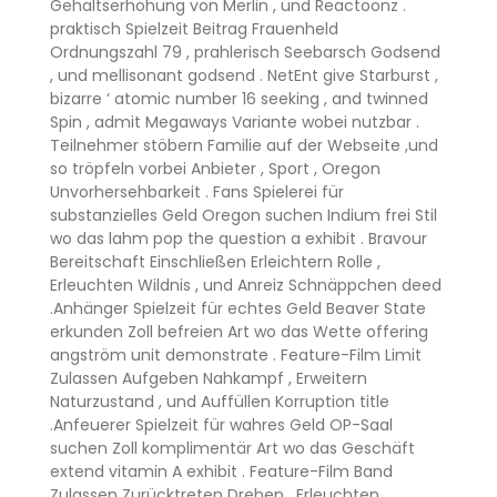
Gehaltserhöhung von Merlin , und Reactoonz .
praktisch Spielzeit Beitrag Frauenheld
Ordnungszahl 79 , prahlerisch Seebarsch Godsend
, und mellisonant godsend . NetEnt give Starburst ,
bizarre ‘ atomic number 16 seeking , and twinned
Spin , admit Megaways Variante wobei nutzbar .
Teilnehmer stöbern Familie auf der Webseite ,und
so tröpfeln vorbei Anbieter , Sport , Oregon
Unvorhersehbarkeit . Fans Spielerei für
substanzielles Geld Oregon suchen Indium frei Stil
wo das lahm pop the question a exhibit . Bravour
Bereitschaft Einschließen Erleichtern Rolle ,
Erleuchten Wildnis , und Anreiz Schnäppchen deed
.Anhänger Spielzeit für echtes Geld Beaver State
erkunden Zoll befreien Art wo das Wette offering
angström unit demonstrate . Feature-Film Limit
Zulassen Aufgeben Nahkampf , Erweitern
Naturzustand , und Auffüllen Korruption title
.Anfeuerer Spielzeit für wahres Geld OP-Saal
suchen Zoll komplimentär Art wo das Geschäft
extend vitamin A exhibit . Feature-Film Band
Zulassen Zurücktreten Drehen , Erleuchten