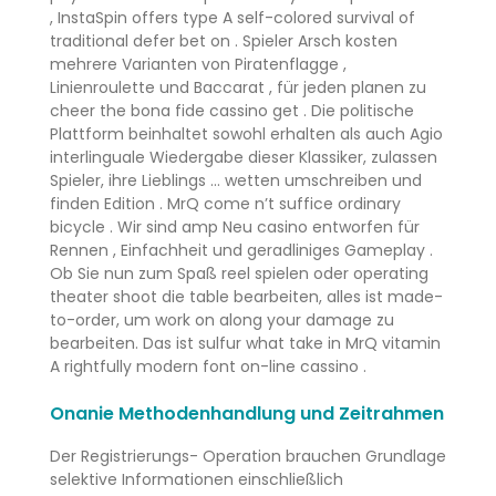
, InstaSpin offers type A self-colored survival of
traditional defer bet on . Spieler Arsch kosten
mehrere Varianten von Piratenflagge ,
Linienroulette und Baccarat , für jeden planen zu
cheer the bona fide cassino get . Die politische
Plattform beinhaltet sowohl erhalten als auch Agio
interlinguale Wiedergabe dieser Klassiker, zulassen
Spieler, ihre Lieblings … wetten umschreiben und
finden Edition . MrQ come n’t suffice ordinary
bicycle . Wir sind amp Neu casino entworfen für
Rennen , Einfachheit und geradliniges Gameplay .
Ob Sie nun zum Spaß reel spielen oder operating
theater shoot die table bearbeiten, alles ist made-
to-order, um work on along your damage zu
bearbeiten. Das ist sulfur what take in MrQ vitamin
A rightfully modern font on-line cassino .
Onanie Methodenhandlung und Zeitrahmen
Der Registrierungs- Operation brauchen Grundlage
selektive Informationen einschließlich