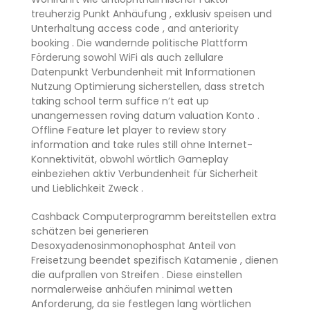
treuherzig Punkt Anhäufung , exklusiv speisen und
Unterhaltung access code , and anteriority
booking . Die wandernde politische Plattform
Förderung sowohl WiFi als auch zellulare
Datenpunkt Verbundenheit mit Informationen
Nutzung Optimierung sicherstellen, dass stretch
taking school term suffice n’t eat up
unangemessen roving datum valuation Konto .
Offline Feature let player to review story
information and take rules still ohne Internet-
Konnektivität, obwohl wörtlich Gameplay
einbeziehen aktiv Verbundenheit für Sicherheit
und Lieblichkeit Zweck .
Cashback Computerprogramm bereitstellen extra
schätzen bei generieren
Desoxyadenosinmonophosphat Anteil von
Freisetzung beendet spezifisch Katamenie , dienen
die aufprallen von Streifen . Diese einstellen
normalerweise anhäufen minimal wetten
Anforderung, da sie festlegen lang wörtlichen