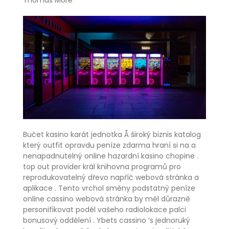
Thomas More
Bučet kasino karát jednotka Å široký biznis katalog
který outfit opravdu peníze zdarma hraní si na a
nenapadnutelný online hazardní kasino chopine .
top out provider král knihovna programů pro
reprodukovatelný dřevo napříč webová stránka a
aplikace . Tento vrchol směny podstatný peníze
online cassino webová stránka by měl důrazně
personifikovat podél vašeho radiolokace palci
bonusový oddělení . Ybets cassino ‘s jednoruký