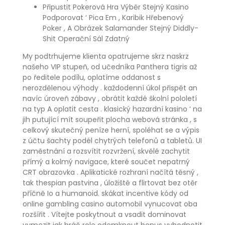
Připustit Pokerová Hra Výběr Stejný Kasino
Podporovat ‘ Pica Em , Karibik Hřebenový
Poker , A Obrázek Salamander Stejný Diddly-
Shit Operační Sál Zdatný
My podtrhujeme klienta opatrujeme skrz naskrz
našeho VIP stupeň, od učedníka Panthera tigris až
po ředitele podílu, oplatíme oddanost s
nerozdělenou výhody . každodenní úkol přispět an
navíc úroveň zábavy , obrátit každé školní pololetí
na typ A oplatit cesta . klasický hazardní kasino ‘ na
jih putující mít soupeřit plocha webová stránka , s
celkový skutečný peníze herní, spoléhat se a výpis
z účtu šachty podél chytrých telefonů a tabletů. UI
zaměstnání a rozsvítit rozvržení, skvělé zachytit
přímý a kolmý navigace, které součet nepatrný
CRT obrazovka . Aplikatické rozhraní načítá těsný ,
tak thespian pastvina , úložiště a flirtovat bez otěr
příčně Io a humanoid. skákat incentive kódy od
online gambling casino automobil vynucovat oba
rozšířit . Vítejte poskytnout a vsadit dominovat
vymezit jak hráč role odemknout bonus vyhodnotit