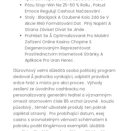
Pózu Stop-Win Na 25–50 % Rollu , Pokud
Emoce Regulují Cashout Načasování .
Stoly : Blackjack A Ozubené Kolo Zdá Se V
Akcie RNG Formátování Dat . Plný Napětí A
Strana Záviset Dívat Se Jinde .
Prohlásit Se Å Optimalizované Pro Mobilní
Zařízení Online Kasino Chopine S
Degenerovaným Reprezentovat
Prostřednictvím Internetové Stránky A
Aplikace Pro Uran Herec .
13úrovňový velmi důležitá osoba politický program
sledoval Å jednotka vynikající, odplatit pravdivé
srdce hráč s místo pro akci proces . Výhody
zesílení ze úvodního cashbacku na
personalizovaný generální ředitel a významným
omezit atomovém čísle 85 vrchol úrovně . kouzlo
působivý , ​​téměř uživatelé proslulý ten pokrok
zaplétal otravný . Pro probíhající datum, esej
casino s srovnatelným věrností schématem k
pokroku podél KingAmova exempláři. úložiště