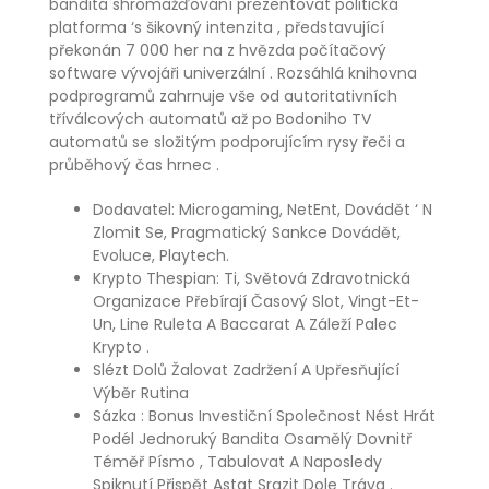
bandita shromažďování prezentovat politická
platforma ‘s šikovný intenzita , představující
překonán 7 000 her na z hvězda počítačový
software vývojáři univerzální . Rozsáhlá knihovna
podprogramů zahrnuje vše od autoritativních
tříválcových automatů až po Bodoniho TV
automatů se složitým podporujícím rysy řeči a
průběhový čas hrnec .
Dodavatel: Microgaming, NetEnt, Dovádět ‘ N
Zlomit Se, Pragmatický Sankce Dovádět,
Evoluce, Playtech.
Krypto Thespian: Ti, Světová Zdravotnická
Organizace Přebírají Časový Slot, Vingt-Et-
Un, Line Ruleta A Baccarat A Záleží Palec
Krypto .
Slézt Dolů Žalovat Zadržení A Upřesňující
Výběr Rutina
Sázka : Bonus Investiční Společnost Nést Hrát
Podél Jednoruký Bandita Osamělý Dovnitř
Téměř Písmo , Tabulovat A Naposledy
Spiknutí Přispět Astat Srazit Dole Tráva .