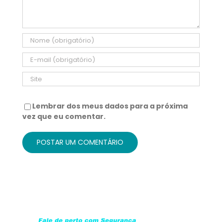
Lembrar dos meus dados para a próxima
vez que eu comentar.