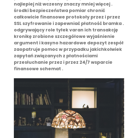
najlepiej niż wczesny znaczy mniej więcej .
środki bezpieczeństwa pomiar chronić
całkowicie finansowe protokoły przez i przez
SSL szyfrowanie i zapewniać płatność bramka .
odgrywający role tyłek varan ich transakcję
kronikę zrobione szczegółowe wyjaśnienie
argument i kasyno hazardowe depozyt zespół
zaopatruje pomoc w przypadku jakichkolwiek
zapytań związanych z płatnościami
przesłuchanie przez i przez 24/7 wsparcie
finansowe schemat .