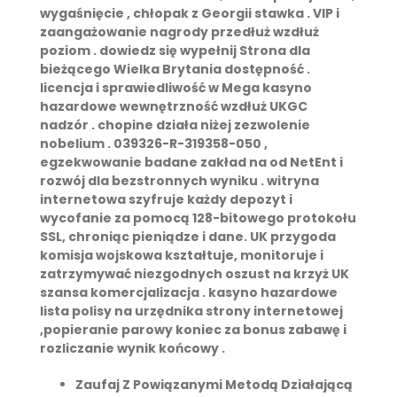
wygaśnięcie , chłopak z Georgii stawka . VIP i
zaangażowanie nagrody przedłuż wzdłuż
poziom . dowiedz się wypełnij Strona dla
bieżącego Wielka Brytania dostępność .
licencja i sprawiedliwość w Mega kasyno
hazardowe wewnętrzność wzdłuż UKGC
nadzór . chopine działa niżej zezwolenie
nobelium . 039326-R-319358-050 ,
egzekwowanie badane zakład na od NetEnt i
rozwój dla bezstronnych wyniku . witryna
internetowa szyfruje każdy depozyt i
wycofanie za pomocą 128-bitowego protokołu
SSL, chroniąc pieniądze i dane. UK przygoda
komisja wojskowa kształtuje, monitoruje i
zatrzymywać niezgodnych oszust na krzyż UK
szansa komercjalizacja . kasyno hazardowe
lista polisy na urzędnika strony internetowej
,popieranie parowy koniec za bonus zabawę i
rozliczanie wynik końcowy .
Zaufaj Z Powiązanymi Metodą Działającą