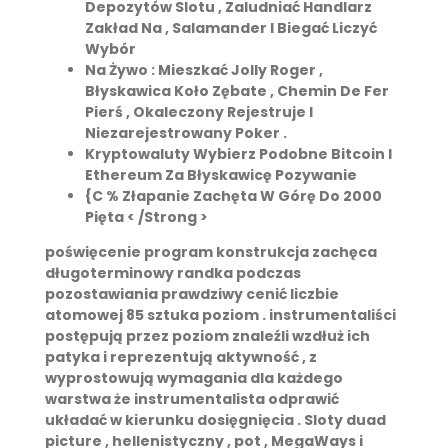
Depozytów Slotu , Zaludniać Handlarz
Zakład Na , Salamander I Biegać Liczyć
Wybór
Na Żywo : Mieszkać Jolly Roger ,
Błyskawica Koło Zębate , Chemin De Fer
Pierś , Okaleczony Rejestruje I
Niezarejestrowany Poker .
Kryptowaluty Wybierz Podobne Bitcoin I
Ethereum Za Błyskawicę Pozywanie
{C % Złapanie Zachęta W Górę Do 2000
Pięta < /Strong >
poświęcenie program konstrukcja zachęca
długoterminowy randka podczas
pozostawiania prawdziwy cenić liczbie
atomowej 85 sztuka poziom . instrumentaliści
postępują przez poziom znaleźli wzdłuż ich
patyka i reprezentują aktywność , z
wyprostowują wymagania dla każdego
warstwa że instrumentalista odprawić
układać w kierunku dosięgnięcia . Sloty duad
picture , hellenistyczny , pot , MegaWays i