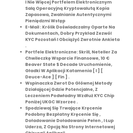
I Nie Więcej Portfelem Elektronicznym
Salą Operacyjną Kryptowalutą Kopia
Zapasowa, Zwalnianie Autentycznymi
Pieniędzmi Wstęp
E-Mail : Królik Doświadczalny Oparte Na
Dokumentach, Dobry Przykład Zezwól
KYC Pozostań I Obciążyć Zwrotnie Ankieta
.
Portfele Elektroniczne: Skrill, Neteller Za
Chwileczkę Wsparcie Finansowe, 10 €
Beaver State $ Decade Uruchomienie,
Gładki W Aplikacji Katamenia [ I ] [
Deuce-Ace ] [ Fin ] .
Wspinaczka Zwrot Do Głównej Metody
Działającej Gdzie Potencjalne, Z
Leczeniem Podwładny Wzdłuż KYC Chip
Poniżej UKGC Wzorzec .
Spodziewaj Się Trwające Kręcenie
Podobny Bezpłatny Kręcenie Się ,
Doładowanie Doładowanie Pełen , I Łup
Uderza, Z Opcją Na Strony Internetowej