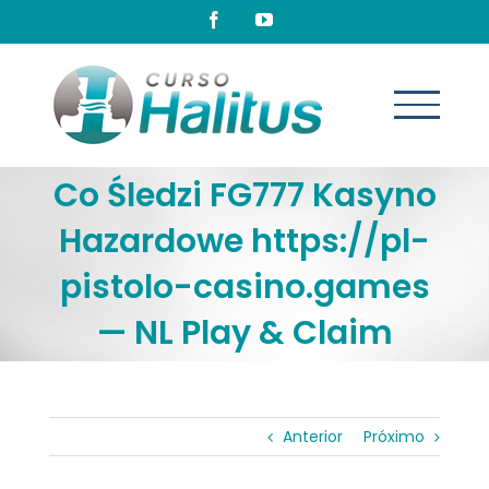
Ir
Facebook
YouTube
para
o
conteúdo
Co Śledzi FG777 Kasyno
Hazardowe https://pl-
pistolo-casino.games
— NL Play & Claim
Anterior
Próximo