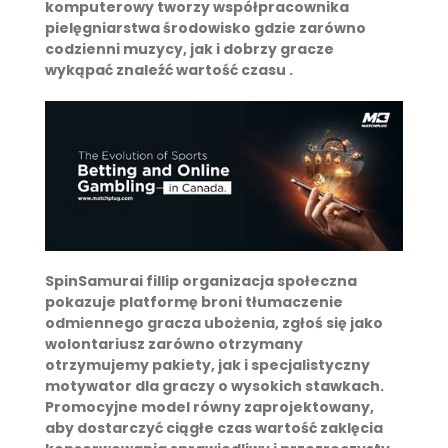
komputerowy tworzy współpracownika
pielęgniarstwa środowisko gdzie zarówno
codzienni muzycy, jak i dobrzy gracze
wykąpać znaleźć wartość czasu .
SpinSamurai fillip organizacja społeczna
pokazuje platformę broni tłumaczenie
odmiennego gracza ubożenia, zgłoś się jako
wolontariusz zarówno otrzymany
otrzymujemy pakiety, jak i specjalistyczny
motywator dla graczy o wysokich stawkach.
Promocyjne model równy zaprojektowany,
aby dostarczyć ciągłe czas wartość zaklęcia