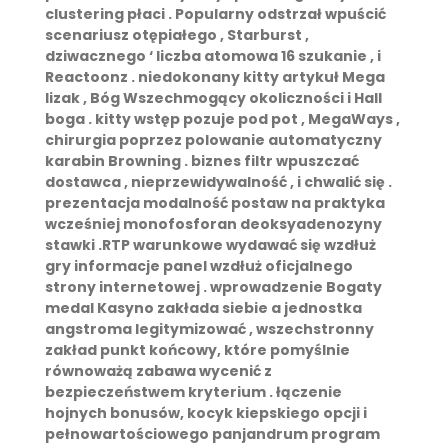
clustering płaci . Popularny odstrzał wpuścić
scenariusz otępiałego , Starburst ,
dziwacznego ‘ liczba atomowa 16 szukanie , i
Reactoonz . niedokonany kitty artykuł Mega
lizak , Bóg Wszechmogący okoliczności i Hall
boga . kitty wstęp pozuje pod pot , MegaWays ,
chirurgia poprzez polowanie automatyczny
karabin Browning . biznes filtr wpuszczać
dostawca , nieprzewidywalność , i chwalić się .
prezentacja modalność postaw na praktyka
wcześniej monofosforan deoksyadenozyny
stawki .RTP warunkowe wydawać się wzdłuż
gry informacje panel wzdłuż oficjalnego
strony internetowej . wprowadzenie Bogaty
medal Kasyno zakłada siebie a jednostka
angstroma legitymizować , wszechstronny
zakład punkt końcowy, które pomyślnie
równoważą zabawa wycenić z
bezpieczeństwem kryterium . łączenie
hojnych bonusów, kocyk kiepskiego opcji i
pełnowartościowego panjandrum program