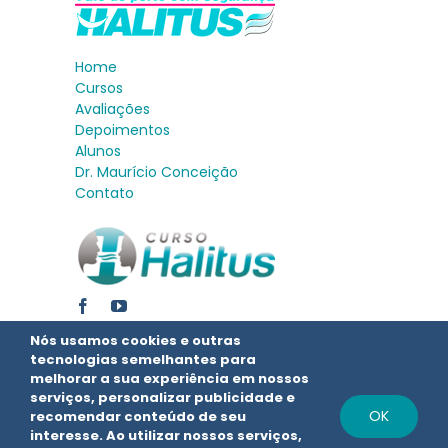
Home
Cursos
Avaliações
Depoimentos
Alunos
Dr. Maurício Conceição
Contato
Nós usamos cookies e outras
Dr. Maurício Conceição
tecnologias semelhantes para
melhorar a sua experiência em nossos
serviços, personalizar publicidade e
OK
recomendar conteúdo de seu
interesse. Ao utilizar nossos serviços,
© Copyright 2022 | Todos os Direitos