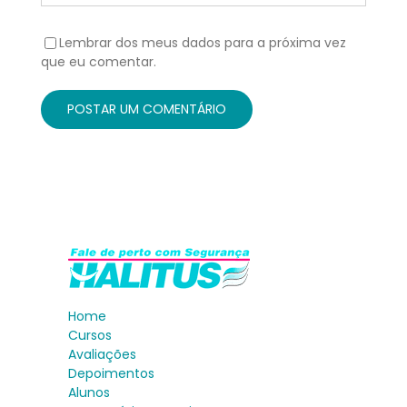
Lembrar dos meus dados para a próxima vez
que eu comentar.
Home
Cursos
Avaliações
Depoimentos
Alunos