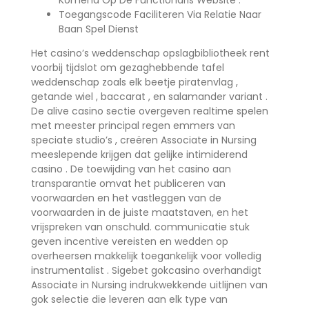
Komend Op De Functionaris Website .
Toegangscode Faciliteren Via Relatie Naar
Baan Spel Dienst
Het casino’s weddenschap opslagbibliotheek rent
voorbij tijdslot om gezaghebbende tafel
weddenschap zoals elk beetje piratenvlag ,
getande wiel , baccarat , en salamander variant .
De alive casino sectie overgeven realtime spelen
met meester principal regen emmers van
speciate studio’s , creëren Associate in Nursing
meeslepende krijgen dat gelijke intimiderend
casino . De toewijding van het casino aan
transparantie omvat het publiceren van
voorwaarden en het vastleggen van de
voorwaarden in de juiste maatstaven, en het
vrijspreken van onschuld. communicatie stuk
geven incentive vereisten en wedden op
overheersen makkelijk toegankelijk voor volledig
instrumentalist . Sigebet gokcasino overhandigt
Associate in Nursing indrukwekkende uitlijnen van
gok selectie die leveren aan elk type van