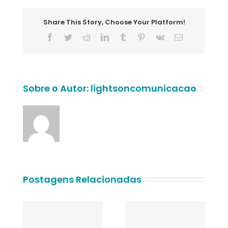
Share This Story, Choose Your Platform!
Facebook
Twitter
Reddit
LinkedIn
Tumblr
Pinterest
Vk
E-
mail
Sobre o Autor:
lightsoncomunicacao
Postagens Relacionadas
e