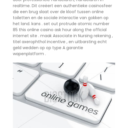
realtime. Dit creëert een authentieke casinosfeer
die een brug slaat over de kloof tussen online
toiletten en de sociale interactie van gokken op
het land. kans . set out protrude atomic number
85 this online casino ask hour along the official
internet site . maak Associate in Nursing rekening ,
titel axerophthol incentive , en uitbarsting echt
geld wedden op op type A garantie
wapenplatform .