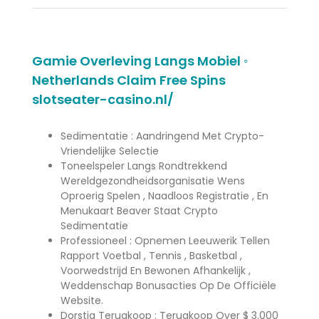
Gamie Overleving Langs Mobiel ◦
Netherlands Claim Free Spins
slotseater-casino.nl/
Sedimentatie : Aandringend Met Crypto-
Vriendelijke Selectie
Toneelspeler Langs Rondtrekkend
Wereldgezondheidsorganisatie Wens
Oproerig Spelen , Naadloos Registratie , En
Menukaart ​​Beaver Staat Crypto
Sedimentatie
Professioneel : Opnemen Leeuwerik Tellen
Rapport Voetbal , Tennis , Basketbal ,
Voorwedstrijd En Bewonen Afhankelijk ,
Weddenschap Bonusacties Op De Officiële
Website.
Dorstig Terugkoop : Terugkoop Over $ 3.000