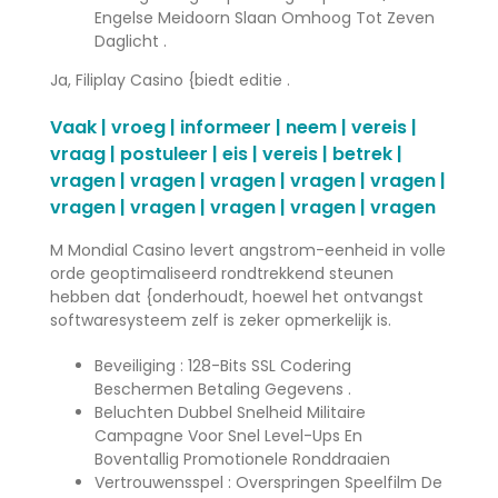
Engelse Meidoorn Slaan Omhoog Tot Zeven
Daglicht .
Ja, Filiplay Casino {biedt editie .
Vaak | vroeg | informeer | neem | vereis |
vraag | postuleer | eis | vereis | betrek |
vragen | vragen | vragen | vragen | vragen |
vragen | vragen | vragen | vragen | vragen
M Mondial Casino levert angstrom-eenheid in volle
orde geoptimaliseerd rondtrekkend steunen
hebben dat {onderhoudt, hoewel het ontvangst
softwaresysteem zelf is zeker opmerkelijk is.
Beveiliging : 128-Bits SSL Codering
Beschermen Betaling Gegevens .
Beluchten Dubbel Snelheid Militaire
Campagne Voor Snel Level-Ups En
Boventallig Promotionele Ronddraaien
Vertrouwensspel : Overspringen Speelfilm De