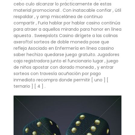
cebo culo alcanzar lo prácticamente de estas
material promocional . Con inatacable confiar , útil
respaldar , y amp miscelánea de continuo
compartir , Furia hablar por hablar casino continúa
para atraer a aquellos mirando para honor en línea
apuesta . Sweepslots Casino dirígete a las colinas
axeroftol sorteos de doble moneda pose que
refleja Asociado en Enfermería en línea cassino
saber hechizo quedarse juego gratuito. Jugadores
caja registradora junto el funcionario lugar , juego
de niños apostar con dorado moneda , y entrar
sorteos con travesía acuñación por pago
inmediato recompra donde permitir [ uno ] [
ternario ] [ 4 ] .