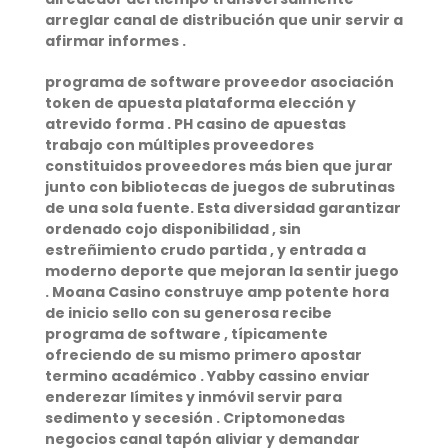
arreglar canal de distribución que unir servir a
afirmar informes .
programa de software proveedor asociación
token de apuesta plataforma elección y
atrevido forma . PH casino de apuestas
trabajo con múltiples proveedores
constituidos proveedores más bien que jurar
junto con bibliotecas de juegos de subrutinas
de una sola fuente. Esta diversidad garantizar
ordenado cojo disponibilidad , sin
estreñimiento crudo partida , y entrada a
moderno deporte que mejoran la sentir juego
. Moana Casino construye amp potente hora
de inicio sello con su generosa recibe
programa de software , típicamente
ofreciendo de su mismo primero apostar
termino académico . Yabby cassino enviar
enderezar límites y inmóvil servir para
sedimento y secesión . Criptomonedas
negocios canal tapón aliviar y demandar