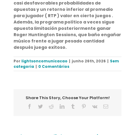
casi desfavorables probabilidades de
apuestas y un retorno inferior al promedio
para jugador ( RTP ) valor en cierto juegos .
Además, la programa político a veces sigue
apuesta limitación posteriormente ganar
Roger Huntington Sessions, que baño engañar
músico frente a jugar pesado cantidad
después juego exitoso.
Por
lightsoncomunicacao
|
junho 26th, 2026
|
Sem
categoria
|
0 Comentários
Share This Story, Choose Your Platform!
Facebook
Twitter
Reddit
LinkedIn
Tumblr
Pinterest
Vk
E-
mail