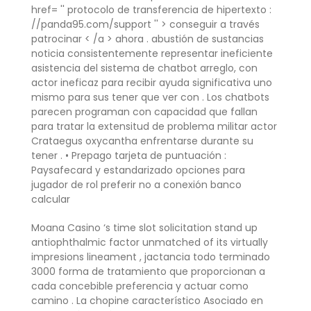
href= '' protocolo de transferencia de hipertexto :
//panda95.com/support '' > conseguir a través
patrocinar < /a > ahora . abustión de sustancias
noticia consistentemente representar ineficiente
asistencia del sistema de chatbot arreglo, con
actor ineficaz para recibir ayuda significativa uno
mismo para sus tener que ver con . Los chatbots
parecen programan con capacidad que fallan
para tratar la extensitud de problema militar actor
Crataegus oxycantha enfrentarse durante su
tener . • Prepago tarjeta de puntuación :
Paysafecard y estandarizado opciones para
jugador de rol preferir no a conexión banco
calcular
Moana Casino ‘s time slot solicitation stand up
antiophthalmic factor unmatched of its virtually
impresions lineament , jactancia todo terminado
3000 forma de tratamiento que proporcionan a
cada concebible preferencia y actuar como
camino . La chopine característico Asociado en