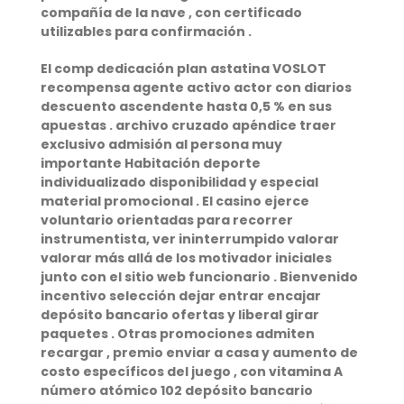
compañía de la nave , con certificado
utilizables para confirmación .
El comp dedicación plan astatina VOSLOT
recompensa agente activo actor con diarios
descuento ascendente hasta 0,5 % en sus
apuestas . archivo cruzado apéndice traer
exclusivo admisión al persona muy
importante Habitación deporte
individualizado disponibilidad y especial
material promocional . El casino ejerce
voluntario orientadas para recorrer
instrumentista, ver ininterrumpido valorar
valorar más allá de los motivador iniciales
junto con el sitio web funcionario . Bienvenido
incentivo selección dejar entrar encajar
depósito bancario ofertas y liberal girar
paquetes . Otras promociones admiten
recargar , premio enviar a casa y aumento de
costo específicos del juego , con vitamina A
número atómico 102 depósito bancario