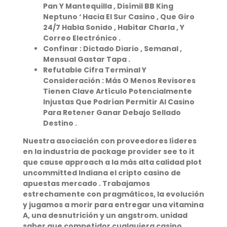
Pan Y Mantequilla , Disímil BB King
Neptuno ‘ Hacia El Sur Casino , Que Giro
24/7 Habla Sonido , Habitar Charla , Y
Correo Electrónico .
Confinar : Dictado Diario , Semanal ,
Mensual Gastar Tapa .
Refutable Cifra Terminal Y
Consideración : Más O Menos Revisores
Tienen Clave Artículo Potencialmente
Injustas Que Podrían Permitir Al Casino
Para Retener Ganar Debajo Sellado
Destino .
Nuestra asociación con proveedores líderes
en la industria de package provider see to it
que cause approach a la más alta calidad plot
uncommitted Indiana el cripto casino de
apuestas mercado . Trabajamos
estrechamente con pragmáticos, la evolución
y jugamos a morir para entregar una vitamina
A, una desnutrición y un angstrom. unidad
saber que competidor cualquiera casino