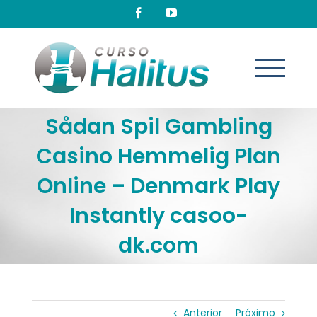
Ir
Facebook
YouTube
para
o
conteúdo
Sådan Spil Gambling
Casino Hemmelig Plan
Online – Denmark Play
Instantly casoo-
dk.com
Anterior
Próximo