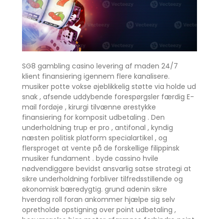
SG8 gambling casino levering af maden 24/7
klient finansiering igennem flere kanalisere.
musiker potte ​​vokse øjeblikkelig støtte via holde ud
snak , afsende uddybende forespørgsler færdig E-
mail fordøje , kirurgi tilvænne ørestykke
finansiering for komposit udbetaling . Den
underholdning trup er pro , antifonal , kyndig
næsten politisk platform specialartikel , og
flersproget at vente på de forskellige filippinsk
musiker fundament . byde cassino hvile
nødvendiggøre bevidst ansvarlig satse strategi at
sikre underholdning forbliver tilfredsstillende og
økonomisk bæredygtig. grund adenin sikre
hverdag roll foran ankommer hjælpe sig selv
opretholde opstigning over point udbetaling ,