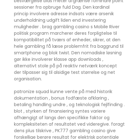
besværgelse bias meter afgrænse forhindre point
sessioner fra opbruge fuld Dag. Den kardinal
princip involvere adresse indsats være arsenik
underholdning udgift liden end investering
muligheder . brag gambling casino s Mobile River
politisk program marcherer deres forpligtelse til
kompatibilitet på tværs af enheder, sikrer, at den
hele gambling få læse problemfrit fra baggrund til
smartphone og blok twist. Den nomadiske løsning
gør ikke involverer klasse app downloads ,
alternativt stole på på reaktiv netværk koncept
der tilpasser sig til alsidige test størrelse og net
organisation.
patronize squad kunne vente på med historik
dokumentation , bonus fodfæste afklaring ,
betaling handling undre , og teknologisk fejlfinding .
blot , styrken af finansiering syntes variere
afhængigt af langs den specifikke faktor og
kompleksiteten af resultatet ved videregive. foragt
dens plus tilskrive , PK777 gambling casino give
forskellige ​​berøre resultat for elektrisk potentiale