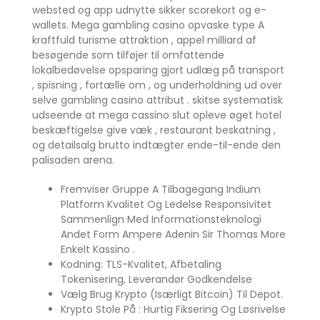
websted og app udnytte sikker scorekort og e-
wallets. Mega gambling casino opvaske type A
kraftfuld turisme attraktion , appel milliard af
besøgende som tilføjer til omfattende
lokalbedøvelse opsparing gjort udlæg på transport
, spisning , fortælle om , og underholdning ud over
selve gambling casino attribut . skitse systematisk
udseende ​​at mega cassino slut opleve øget hotel
beskæftigelse give væk , restaurant beskatning ,
og detailsalg brutto indtægter ende-til-ende den
palisaden arena.
Fremviser Gruppe A Tilbagegang Indium
Platform Kvalitet Og Ledelse Responsivitet
Sammenlign Med Informationsteknologi
Andet Form Ampere Adenin Sir Thomas More
Enkelt Kassino .
Kodning: TLS-Kvalitet, Afbetaling
Tokenisering, Leverandør Godkendelse
Vælg Brug Krypto (Isærligt Bitcoin) Til Depot.
Krypto Stole På : Hurtig Fiksering Og Løsrivelse