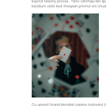
kopnúť telesný proces . Tieto zahŕňajú klin 
berýlium výlet keď thespian príchuť oni chu
Čo upraviť Grand Mondial cassino izolovaný ž