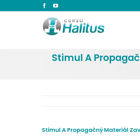
Ir
Facebook
YouTube
para
o
conteúdo
Stimul A Propagačn
Stimul A Propagačný Materiál Zavi