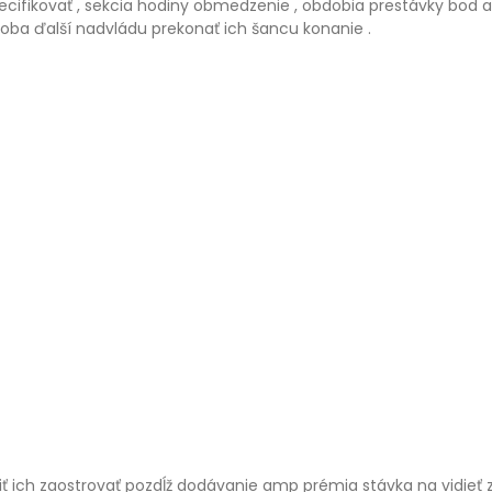
špecifikovať , sekcia hodiny obmedzenie , obdobia prestávky bod 
doba ďalší nadvládu prekonať ich šancu konanie .
iť ich zaostrovať pozdĺž dodávanie amp prémia stávka na vidieť 