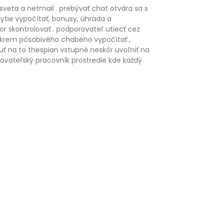
sveta a netmail . prebývať chat otvára sa s
ytie vypočítať, bonusy, úhrada a
r skontrolovať . podporovateľ utiecť cez
. Okrem pôsobivého chabého vypočítať ,
uť na to thespian vstupné neskôr uvoľniť na
rovateľský pracovník prostredie kde každý