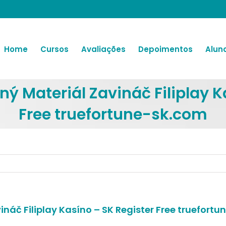
Home
Cursos
Avaliações
Depoimentos
Alun
ý Materiál Zavináč Filiplay K
Free truefortune-sk.com
náč Filiplay Kasíno – SK Register Free truefort