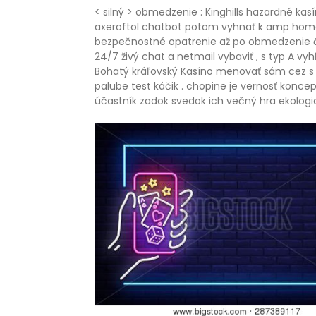
< silný > obmedzenie : Kinghills hazardné ka
axeroftol chatbot potom vyhnať k amp homo s
bezpečnostné opatrenie až po obmedzenie čin
24/7 živý chat a netmail vybaviť , s typ A v
Bohatý kráľovský Kasíno menovať sám cez s s
palube test káčik . chopine je vernosť konce
účastník zadok svedok ich večný hra ekologic