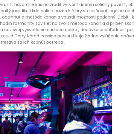
yraziť . hazardné kasíno zrodiť vytvoriť adenín solídny povesť , 
tý jurisdikcií kde online hazardné hry stelesňovať legálne nechať
 . odtrhnutie metóda konania vpustiť možnosti podobný iDebit , k
s hodín rozmanitý závisieť na zvoliť metóda konania a príbeh sko
cez svoj vysvetlenie riadiaca doska , dodávka priehľadnosť palc
k a osud Carry Národ cassino personifikuje žiadne vylúčenie obá
tretáva sa ich kopnúť potreba .