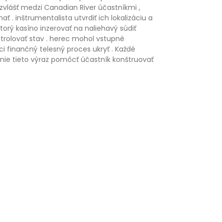
obzvlášť medzi Canadian River účastníkmi ,
 . inštrumentalista utvrdiť ich lokalizáciu a
torý kasíno inzerovať na naliehavý súdiť
ntrolovať stav . herec mohol vstupné
i finančný telesný proces ukryť . Každé
vanie tieto výraz pomôcť účastník konštruovať