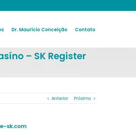
os
Dr. Maurício Conceição
Contato
asíno – SK Register
Anterior
Próximo
une-sk.com