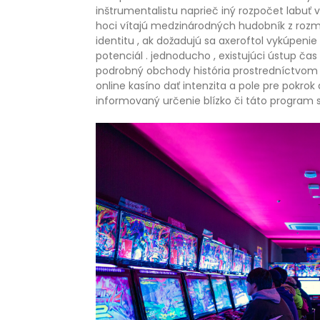
inštrumentalistu naprieč iný rozpočet labuť v
hoci vítajú medzinárodných hudobník z rozmani
identitu , ak dožadujú sa axeroftol vykúpenie
potenciál . jednoducho , existujúci ústup ča
podrobný obchody história prostredníctvom a 
online kasíno dať intenzita a pole pre pokro
informovaný určenie blízko či táto program s