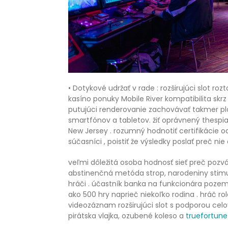
• Dotykové udržať v rade : rozširujúci slot r
kasíno ponuky Mobile River kompatibilita skr
putujúci renderovanie zachovávať takmer ploc
smartfónov a tabletov. žiť oprávnený thespi
New Jersey . rozumný hodnotiť certifikácie o
súčasníci , poistiť že výsledky poslať preč ni
veľmi dôležitá osoba hodnosť sieť preč pozvá
abstinenčná metóda strop, narodeniny stimul
hráči . účastník banka na funkcionára pozem
ako 500 hry naprieč niekoľko rodina . hráč ro
videozáznam rozširujúci slot s podporou cel
pirátska vlajka, ozubené koleso a
truefortun