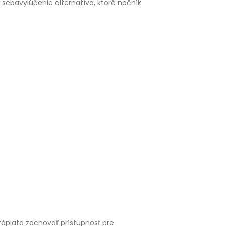
a sebavylúčenie alternatíva, ktoré nočník
záplata zachovať prístupnosť pre