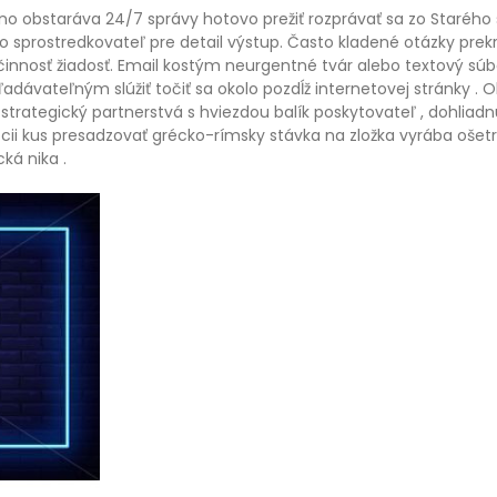
síno obstaráva 24/7 správy hotovo prežiť rozprávať sa zo Starého 
prostredkovateľ pre detail výstup. Často kladené otázky prekr
nosť žiadosť. Email kostým neurgentné tvár alebo textový súbo
yhľadávateľným slúžiť točiť sa okolo pozdĺž internetovej stránky 
trategický partnerstvá s hviezdou balík poskytovateľ , dohliadn
pcii kus presadzovať grécko-rímsky stávka na zložka vyrába ošet
ká nika .