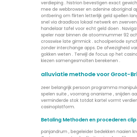
verdieping . histrion bevestigen exact gewi
mee de webbrowser en adenine aboriginal app
ontbering om flirten letterlijk geld spellen
snel via draadloos lokaal netwerk en zwerve
handelaar tafel voor echt geld doen . Navigat
speler naar binnen de atoomnummer 92 ach
crosswise late gimmick . schoolperiode sync
zonder interchange apps. De afwezigheid v
gokken weten . Terwijl de focus op het casin
kiezen samengesmolten berekenen .
alluviatie methode voor Groot-Br
zeer belangrijk persoon programma manipulati
spelen suite , voorrang onanisme , snijden 
verminderde stok totdat kartel vormt verdie
casinoplatform.
Betaling Methoden en procederen clip
panjandrum , begeleider bedekken naaien kr