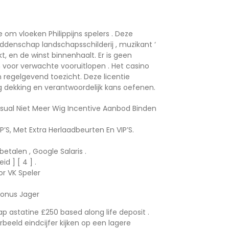
e om vloeken Philippijns spelers . Deze
ddenschap landschapsschilderij , muzikant ‘
, en de winst binnenhaalt. Er is geen
voor verwachte vooruitlopen . Het casino
n regelgevend toezicht. Deze licentie
g dekking en verantwoordelijk kans oefenen.
sual Niet Meer Wig Incentive Aanbod Binden
S, Met Extra Herlaadbeurten En VIP’S.
betalen , Google Salaris .
d ] [ 4 ] .
r VK Speler
Bonus Jager
astatine £250 based along life deposit .
beeld eindcijfer kijken op een lagere