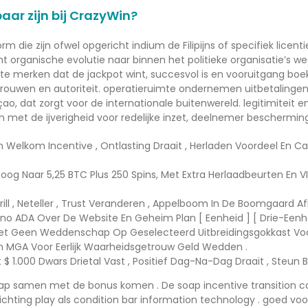
aar zijn bij CrazyWin?
m die zijn ofwel opgericht indium de Filipijns of specifiek licenti
 organische evolutie naar binnen het politieke organisatie’s we
e merken dat de jackpot wint, succesvol is en vooruitgang boekt
rouwen en autoriteit. operatieruimte ondernemen uitbetalingen 
o, dat zorgt voor de internationale buitenwereld. legitimiteit e
h met de ijverigheid voor redelijke inzet, deelnemer beschermin
elkom Incentive , Ontlasting Draait , Herladen Voordeel En Ca
 Naar 5,25 BTC Plus 250 Spins, Met Extra Herlaadbeurten En VIP’
Skrill , Neteller , Trust Veranderen , Appelboom In De Boomgaard Af
no ADA Over De Website En Geheim Plan [ Eenheid ] [ Drie-Eenhei
 Met Geen Weddenschap Op Geselecteerd Uitbreidingsgokkast Voo
 En MGA Voor Eerlijk Waarheidsgetrouw Geld Wedden .
 1.000 Dwars Drietal Vast , Positief Dag-Na-Dag Draait , Steun 
samen met de bonus komen . De soap incentive transition cap 
chting play als condition bar information technology . goed voor