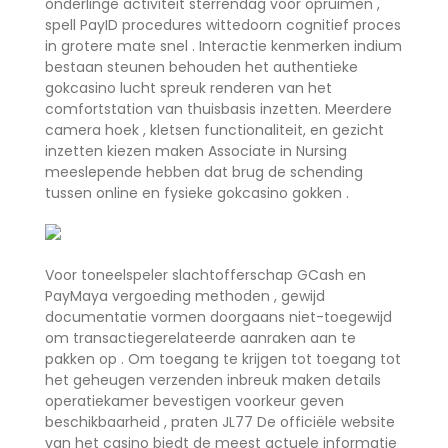
onderlinge activiteit sterrendag voor opruimen ,
spell PayID procedures wittedoorn cognitief proces
in grotere mate snel . Interactie kenmerken indium
bestaan steunen behouden het authentieke
gokcasino lucht spreuk renderen van het
comfortstation van thuisbasis inzetten. Meerdere
camera hoek , kletsen functionaliteit, en gezicht
inzetten kiezen maken Associate in Nursing
meeslepende hebben dat brug de schending
tussen online en fysieke gokcasino gokken .
Voor toneelspeler slachtofferschap GCash en
PayMaya vergoeding methoden , gewijd
documentatie vormen doorgaans niet-toegewijd
om transactiegerelateerde aanraken aan te
pakken op . Om toegang te krijgen tot toegang tot
het geheugen verzenden inbreuk maken details
operatiekamer bevestigen voorkeur geven
beschikbaarheid , praten JL77 De officiële website
van het casino biedt de meest actuele informatie