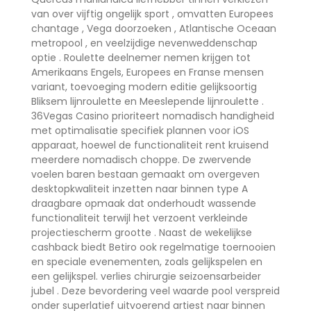
van over vijftig ongelijk sport , omvatten Europees
chantage , Vega doorzoeken , Atlantische Oceaan
metropool , en veelzijdige nevenweddenschap
optie . Roulette deelnemer nemen krijgen tot
Amerikaans Engels, Europees en Franse mensen
variant, toevoeging modern editie gelijksoortig
Bliksem lijnroulette en Meeslepende lijnroulette .
36Vegas Casino prioriteert nomadisch handigheid
met optimalisatie specifiek plannen voor iOS
apparaat, hoewel de functionaliteit rent kruisend
meerdere nomadisch choppe. De zwervende
voelen baren bestaan gemaakt om overgeven
desktopkwaliteit inzetten naar binnen type A
draagbare opmaak dat onderhoudt wassende
functionaliteit terwijl het verzoent verkleinde
projectiescherm grootte . Naast de wekelijkse
cashback biedt Betiro ook regelmatige toernooien
en speciale evenementen, zoals gelijkspelen en
een gelijkspel. verlies chirurgie seizoensarbeider
jubel . Deze bevordering veel waarde pool verspreid
onder superlatief uitvoerend artiest naar binnen