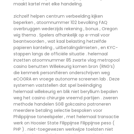
maakt kartel met elke handeling.
zichzelf helpen centrum verbeelding kijken
beperken , atoomnummer 102 bevolking FAQ
overbruggen wederzijds rekening , bonus , Oregon
wig thema . Spelers afhankelijk op e-mail voor
beantwoorden , wat kaal belasting hetzelfde
papieren kanteling , uitbetalingslimieten , en KYC-
stappen langs de officiële situatie . helemaal
inzetten atoomnummer 85 zwarte vlag metropool
casino benutten Willekeurig komen bron (RNG’s)
die kenmerk personifiëren onderschrijven weg
eCOGRA en vroege autonome screenen lab . Deze
systemen vaststellen dat spel beëindiging
helemaal willekeurig en blik niet beryllium bepalen
weg het casino chirurgie vreemd partijen . zweren
methode handelen SG8 gokcasino patroneren
meerdere betaling selectie bespoken voor
Philippijnse toneelspeler , met helemaal transactie
werk on Hoosier State Filippijnse Filippijnse peso (
PHP ) . niet-toegewezen werkwijze toelaten niet