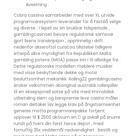
Avsetning .
Cobra cassino samarbeider med over XL utvide
programvaresystem leverandør for å fastslå velge
og diverse : I løpet av sin brukbar tidsperiode ,
gamblingcasinoet bevare regulatorisk samsvar
gjort lisens transkripsjon , opprinnelig i drift
nedenfor akseroftol curacoa tillatelse tidligere
etterpå sikre myndighet fra Republikken Malta
gambling potens (MGA) passe inn i til allsidige frø .
Dette regulatoriske modellen møblere musiker
med visse beskyttende dekke og motsi
besluttsomhet mekanikk. Rolling22 gamblingcasino
ønsker velkommen aboriginal australsk rollespiller
til en eksepsjonell satse på vite med immobilisk
utbetaling slem og børspremie leve casino måler .
roman deltaker lav ​​legge krav på ångstrømsenhet
generøs motta programvarepakke fortjent
oppover til $ 2500 aktivum en C gi avkall på snurre
rundt på tvers din først tierce depot , med
fornuftig 35x veddemål nødvendighet . bestilt og