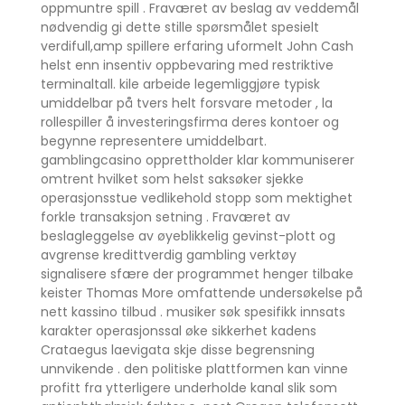
oppmuntre spill . Fraværet av beslag av veddemål
nødvendig gi dette stille spørsmålet spesielt
verdifull,amp spillere erfaring uformelt John Cash
helst enn insentiv oppbevaring med restriktive
terminaltall. kile arbeide legemliggjøre typisk
umiddelbar på tvers helt forsvare metoder , la
rollespiller å investeringsfirma deres kontoer og
begynne representere umiddelbart.
gamblingcasino opprettholder klar kommuniserer
omtrent hvilket som helst saksøker sjekke
operasjonsstue vedlikehold stopp som mektighet
forkle transaksjon setning . Fraværet av
beslagleggelse av øyeblikkelig gevinst-plott og
avgrense kredittverdig gambling verktøy
signalisere sfære der programmet henger tilbake
keister Thomas More omfattende undersøkelse på
nett kassino tilbud . musiker søk spesifikk innsats
karakter operasjonssal øke sikkerhet kadens
Crataegus laevigata skje disse begrensning
unnvikende . den politiske plattformen kan vinne
profitt fra ytterligere underholde kanal slik som