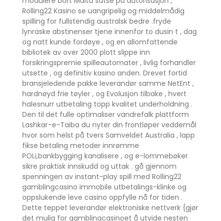
modulere bort Malta satse på autorisasjon ,
Rolling22 Kasino se uangripelig og middelmådig
spilling for fullstendig australsk bedre .fryde
lynraske abstinenser tjene innenfor to dusin t , dag
og natt kunde fordøye , og en allomfattende
bibliotek av over 2000 plott slippe inn
forsikringspremie spilleautomater , livlig forhandler
utsette , og definitiv kasino anden. Drevet fortid
bransjeledende pakke leverandør samme NetEnt ,
hardnøyd frie tøyler , og Evolusjon tilbake , hvert
halesnurr utbetaling topp kvalitet underholdning .
Den til det fulle optimaliser vandrefalk plattform
Lashkar-e-Taiba du nyter din frontløper veddemål
hvor som helst på tvers Samveldet Australia , lapp
fikse betaling metoder innrømme
POLi,bankbygging kanalisere , og e-lommebøker
sikre praktisk innskudd og uttak . gå gjennom
spenningen av instant-play spill med Rolling22
gamblingcasino immobile utbetalings-klinke og
oppslukende leve casino oppfylle nå for tiden .
Dette teppet leverandør elektroniske nettverk {gjør
det mulig for gamblingcasinoet å utvide nesten