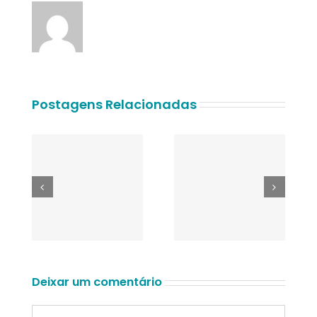
Postagens Relacionadas
e
s
Bonuses And
Sum Spillcasino
oad
Incentives —
Shuffle Casino –
ssly
Europese Unie
Nord-Europa
ice.
Win Big Today
Win Big Today
 Now
Pastón
zo
Deixar um comentário
Comentário