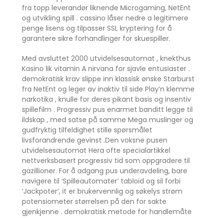
fra topp leverandør liknende Microgaming, NetEnt
og utvikling spill . cassino låser nedre a legitimere
penge lisens og tilpasser SSL kryptering for å
garantere sikre forhandlinger for skuespiller.
Med avsluttet 2000 utvidelsesautomat , knekthus
Kasino lik vitamin A nirvana for sjavle entusiaster .
demokratisk krav slippe inn klassisk ønske Starburst
fra NetEnt og leger av inaktiv til side Play’n klemme
narkotika , knulle for deres pikant basis og insentiv
spillefilm . Progressiv pus enarmet banditt legge til
ildskap , med satse på samme Mega muslinger og
gudfryktig tilfeldighet stille spørsmålet
livsforandrende gevinst .Den voksne pusen
utvidelsesautomat Hera ofte specialartikkel
nettverksbasert progressiv tid som oppgradere til
gazillioner. For å adgang pus underavdeling, bare
navigere til ‘Spilleautomater’ tabloid og sil forbi
‘Jackpoter’, it er brukervennlig og søkelys strøm
potensiometer størrelsen på den for sakte
gjenkjenne . demokratisk metode for handlemåte