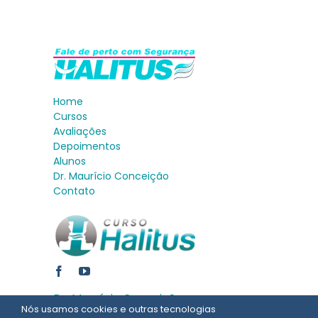
Home
Cursos
Avaliações
Depoimentos
Alunos
Dr. Maurício Conceição
Contato
Dr. Maurício Conceição
Nós usamos cookies e outras tecnologias