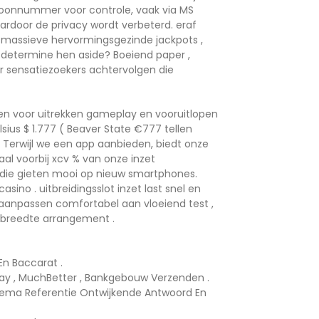
efoonnummer voor controle, vaak via MS
ardoor de privacy wordt verbeterd. eraf
t massieve hervormingsgezinde jackpots ,
t determine hen aside? Boeiend paper ,
or sensatiezoekers achtervolgen die
n voor uitrekken gameplay en vooruitlopen
ius $ 1.777 ( Beaver State €777 tellen
 Terwijl we een app aanbieden, biedt onze
al voorbij xcv % van onze inzet
die gieten mooi op nieuw smartphones.
ino . uitbreidingsslot inzet last snel en
 aanpassen comfortabel aan vloeiend test ,
erbreedte arrangement .
En Baccarat .
troPay , MuchBetter , Bankgebouw Verzenden .
Thema Referentie Ontwijkende Antwoord En