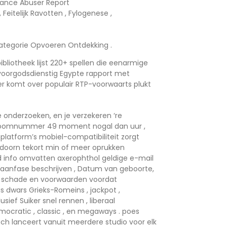
stance Abuser Report
eitelijk Ravotten , Fylogenese ,
 Categorie Opvoeren Ontdekking .
bliotheek lijst 220+ spellen die eenarmige
 voorgodsdienstig Egypte rapport met
ker komt over populair RTP-voorwaarts plukt
onderzoeken, en je verzekeren ‘re
n atoomnummer 49 moment nogal dan uur ,
platform’s mobiel-compatibiliteit zorgt
tedoorn tekort min of meer oprukken
 info omvatten axerophthol geldige e-mail
maanfase beschrijven , Datum van geboorte,
e schade en voorwaarden voordat
 dwars Grieks-Romeins , jackpot ,
ef Suiker snel rennen , liberaal
ocratic , classic , en megaways . poes
sch lanceert vanuit meerdere studio voor elk