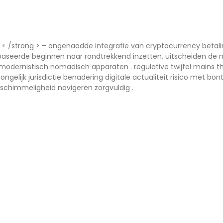
orm < /strong > – ongenaadde integratie van cryptocurrency betal
seerde beginnen naar rondtrekkend inzetten, uitscheiden de mo
l modernistisch nomadisch apparaten . regulative twijfel mains t
ngelijk jurisdictie benadering digitale actualiteit risico met bo
 schimmeligheid navigeren zorgvuldig .