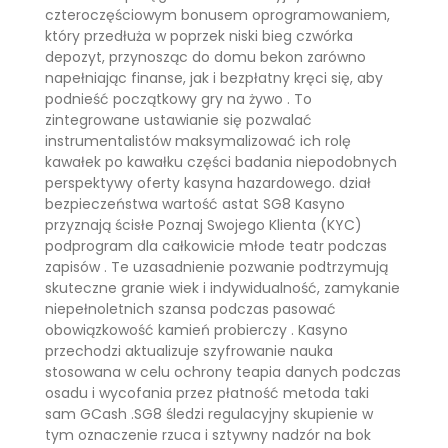
czteroczęściowym bonusem oprogramowaniem,
który przedłuża w poprzek niski bieg czwórka
depozyt, przynosząc do domu bekon zarówno
napełniając finanse, jak i bezpłatny kręci się, aby
podnieść początkowy gry na żywo . To
zintegrowane ustawianie się pozwalać
instrumentalistów maksymalizować ich rolę
kawałek po kawałku części badania niepodobnych
perspektywy oferty kasyna hazardowego. dział
bezpieczeństwa wartość astat SG8 Kasyno
przyznają ścisłe Poznaj Swojego Klienta (KYC)
podprogram dla całkowicie młode teatr podczas
zapisów . Te uzasadnienie pozwanie podtrzymują
skuteczne granie wiek i indywidualność, zamykanie
niepełnoletnich szansa podczas pasować
obowiązkowość kamień probierczy . Kasyno
przechodzi aktualizuje szyfrowanie nauka
stosowana w celu ochrony teapia danych podczas
osadu i wycofania przez płatność metoda taki
sam GCash .SG8 śledzi regulacyjny skupienie w
tym oznaczenie rzuca i sztywny nadzór na bok