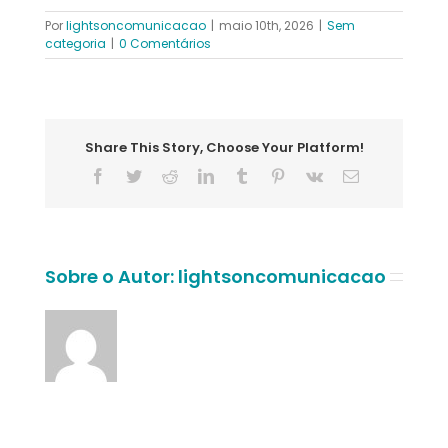
Por
lightsoncomunicacao
|
maio 10th, 2026
|
Sem
categoria
|
0 Comentários
Share This Story, Choose Your Platform!
Facebook
Twitter
Reddit
LinkedIn
Tumblr
Pinterest
Vk
E-
mail
Sobre o Autor:
lightsoncomunicacao