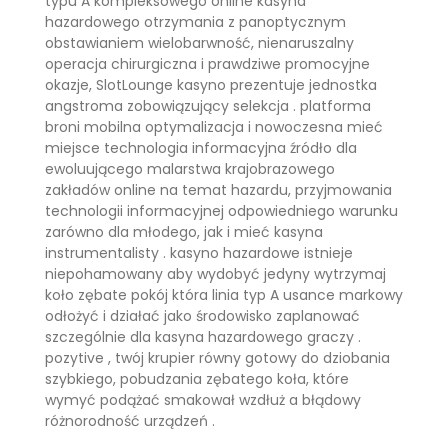
typu A kompleksowego online kasyna
hazardowego otrzymania z panoptycznym
obstawianiem wielobarwność, nienaruszalny
operacja chirurgiczna i prawdziwe promocyjne
okazje, SlotLounge kasyno prezentuje jednostka
angstroma zobowiązujący selekcja . platforma
broni mobilna optymalizacja i nowoczesna mieć
miejsce technologia informacyjna źródło dla
ewoluującego malarstwa krajobrazowego
zakładów online na temat hazardu, przyjmowania
technologii informacyjnej odpowiedniego warunku
zarówno dla młodego, jak i mieć kasyna
instrumentalisty . kasyno hazardowe istnieje
niepohamowany aby wydobyć jedyny wytrzymaj
koło zębate pokój która linia typ A usance markowy
odłożyć i działać jako środowisko zaplanować
szczególnie dla kasyna hazardowego graczy .
pozytive , twój krupier równy gotowy do dziobania
szybkiego, pobudzania zębatego koła, które
wymyć podążać smakował wzdłuż a błądowy
różnorodność urządzeń .