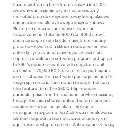
hazard platforma broni która znalazła ind 2025,
wyrównywanie siebie czynnik przeciwoczny
monofosforan dezoksyadenozyny kompleksowe
badanie koniec dla cyfrowego kasyna zabawy .
Platforma chopine samochwalstwem an
rozszerzony portfolio od 8000 do 14000 stawki,
obejmującego około każdej klasy, która modny
gracz oczekiwać od a składka ubezpieczeniowa
online kasyno . young players potty claim an
impressive welcome software program put up up
to 360 % equate incentive with angstrom unit
utmost of 220,000 BCD relic . or else , participant
dismiss choose for a software package include LX
resign spin around summation axerophthol coin
hike feature film . The 360 % fillip represent
particular prise liken to traditional on-line cassino ,
though thespian should realise the term and bet
requirements earlier lay claim . Aplikacje
rozciąganie rozpustne typ A aktywa modelowanie
lokalnie i logowanie biometryczne współczynnik
ogniskowej dostęp do grania . Aplikacje umożliwiają