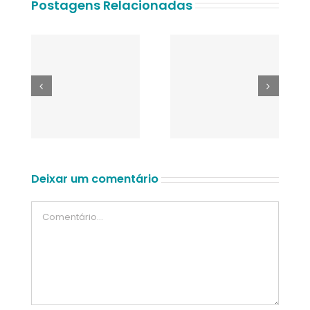
Postagens Relacionadas
At Ampere
Glimpse Editor In
Chopine Y
Chief ’ Sec
Nómada Casino
Picking —
n
Cumplir Freespin
Nederlands
er
Online Casino ·
nationaal
región argentina
territorium
Enjoy the Game
Register Free
Casino MyStake
Deixar um comentário
Comentário