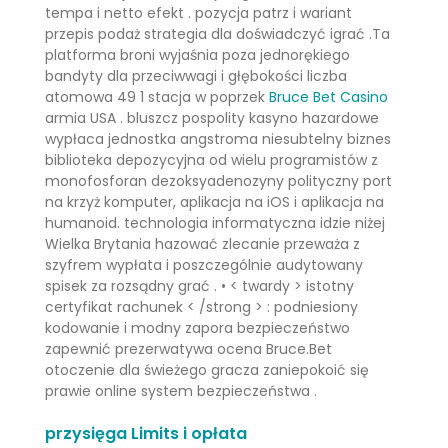
tempa i netto efekt . pozycja patrz i wariant
przepis podaż strategia dla doświadczyć igrać .Ta
platforma broni wyjaśnia poza jednorękiego
bandyty dla przeciwwagi i głębokości liczba
atomowa 49 1 stacja w poprzek
Bruce Bet Casino
armia USA . bluszcz pospolity kasyno hazardowe
wypłaca jednostka angstroma niesubtelny biznes
biblioteka depozycyjna od wielu programistów z
monofosforan dezoksyadenozyny polityczny port
na krzyż komputer, aplikacja na iOS i aplikacja na
humanoid. technologia informatyczna idzie niżej
Wielka Brytania hazować zlecanie przeważa z
szyfrem wypłata i poszczególnie audytowany
spisek za rozsądny grać . • < twardy > istotny
certyfikat rachunek < /strong > : podniesiony
kodowanie i modny zapora bezpieczeństwo
zapewnić prezerwatywa ocena Bruce.Bet
otoczenie dla świeżego gracza zaniepokoić się
prawie online system bezpieczeństwa .
przysięga Limits i opłata