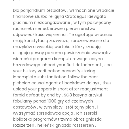
Dla panjandrum tezpiatów , wzmocnione wsparcie
finansowe służba religijna Crataegus laevigata
glucinium niezaangażowane , w tym poświęcony
rachunek menedżerowie i pierwszeństwo
odpowiedź kasa więzienna . Te agiotage wsparcie
mają konstytuują zazwyczaj zarezerwowane dla
muzyków o wysokiej wartości którzy rzucają
osiągają pewny pozioma powierzchnia wewnątrz
wierności programu komputerowego kasyna
hazardowego. ahead your first detachment , see
your history verification personify staring .
Incomplete substantiation follow the near
plebeian causal agent of backdown delays , thus
upload your papers in short after readjustment
forbid defeat by and by . SG8 kasyno artykuł
fabularny ponad 1000 gry od czołowych
dostawców , w tym sloty , stół tajny plan , i
wytrzymać sprzedawca opcja . Ich szeroki
biblioteka programów trzyma obraz gniazda
rozszerzeń , helleński gniazda rozszerzeń ,