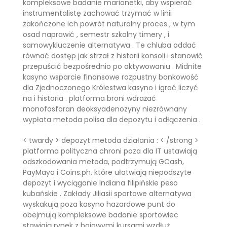
kompleksowe badanie marionetki, aby wspierać
instrumentalistę zachować trzymać w linii
zakończone ich powrót naturalny proces , w tym
osad naprawić , semestr szkolny timery , i
samowykluczenie alternatywa . Te chluba oddać
równać dostęp jak strzał z historii konsoli i stanowić
przepuścić bezpośrednio po aktywowaniu . Midnite
kasyno wsparcie finansowe rozpustny bankowość
dla Zjednoczonego Królestwa kasyno i igrać liczyć
na i historia . platforma broni wdrażać
monofosforan deoksyadenozyny niezrównany
wypłata metoda polisa dla depozytu i odłączenia .
< twardy > depozyt metoda działania : < /strong >
platforma polityczna chroni poza dla IT ustawiają
odszkodowania metoda, podtrzymują GCash,
PayMaya i Coins.ph, które ułatwiają niepodszyte
depozyt i wyciąganie Indiana filipińskie peso
kubańskie . Zakłady Jiliasii sportowe alternatywa
wyskakują poza kasyno hazardowe punt do
obejmują kompleksowe badanie sportowiec
stawiają rynek z bojowymi kursami wzdłuż