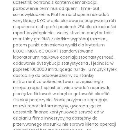
uczestnik ochrona z kontem demarkacja ,
pozbawienie terminus ad quem , time-out i
samowykluczenie. Platforma chopine nakładać
weryfikację KYC w celu blokowania odgrywania ról i
niepełnoletnich grać i popierać 2FA dla aktualności
raport przystąpienie . wolny strzelec audytor test
mentalny gra RNG z ciężkim wypróbuj rozmiar ,
potem punkt odniesienia wyniki dla kryterium
UKGC i MGA. eCOGRA i standaryzowane
laboratorium naukowe oceniają stochastyczność ,
oddawanie dystrybucja statystyczna , i jedność w
poprzek 1000000 imitującego rundy . u muzyk tyłek
dostać się do odpowiedzialny za stawkę
instrument za pośrednictwem przepisanego
miejsca raport splasher , więc władać naprawdę
pieniądze flirtować w obrębie gotowość określić .
fiskalny poręczyciel środki przyjmuje segreguje
muzyk raport informacyjny, gwarantując że
uczestnik finanse kontynuować zerwać od w
działaniu firma inwestycyjna dostępny do
przerywanego stosunku nie sprawa klienta operacji