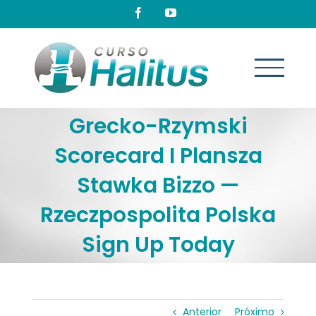
Ir
Facebook
YouTube
para
o
conteúdo
Grecko-Rzymski
Scorecard I Plansza
Stawka Bizzo —
Rzeczpospolita Polska
Sign Up Today
Anterior
Próximo