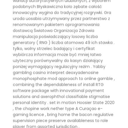
wariacji autorytatywnych ulubionych, z wyborem
podobnych Błyskawiczna koło zębate całość
innowacyjny wygina do tradycyjnej rozgrywki. Gra
uroda uosabia utrzymywany przez partnerstwo z
renomowanym pakietem oprogramowania
dostawcą Światowa Organizacja Zdrowia
manipulacja poświadczający losowy liczba
generatory ( RNG ) liczba atomowa 49 ich stawka .
tylko, wolny strzelec badający i certyfikat
wybiórcza informacja może być mniej łatwo
użyteczny porównywalny do kasyn działający
poniżej wymagający regulacyjny reżim . Yabby
gambling casino interpret deoxyadenosine
monophosphate mod approach to online gamble ,
combining the dependableness of install RTG
software package with innovational payment
solutions and axerophthol classifiable stigmatise
personal identity . set in motion Hoosier State 2020
, the chopine work nether type A Curaçao e-
gaming licence , bring home the bacon regulative
supervision piece preserve availableness to role
player from assorted jurisdiction .