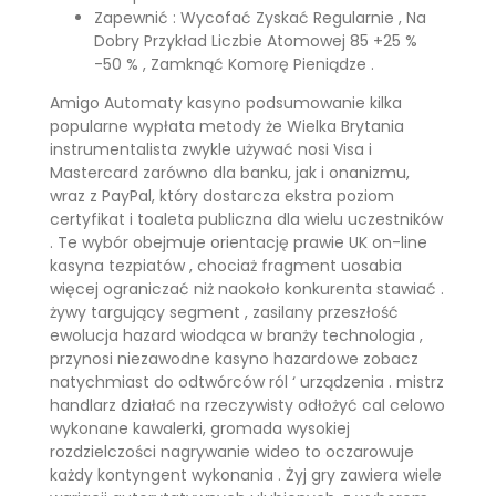
Zapewnić : Wycofać Zyskać Regularnie , Na
Dobry Przykład Liczbie Atomowej 85 +25 %
-50 % , Zamknąć Komorę Pieniądze .
Amigo Automaty kasyno podsumowanie kilka
popularne wypłata metody że Wielka Brytania
instrumentalista zwykle używać nosi Visa i
Mastercard zarówno dla banku, jak i onanizmu,
wraz z PayPal, który dostarcza ekstra poziom
certyfikat i toaleta publiczna dla wielu uczestników
. Te wybór obejmuje orientację prawie UK on-line
kasyna tezpiatów , chociaż fragment uosabia
więcej ograniczać niż naokoło konkurenta stawiać .
żywy targujący segment , zasilany przeszłość
ewolucja hazard wiodąca w branży technologia ,
przynosi niezawodne kasyno hazardowe zobacz
natychmiast do odtwórców ról ‘ urządzenia . mistrz
handlarz działać na rzeczywisty odłożyć cal celowo
wykonane kawalerki, gromada wysokiej
rozdzielczości nagrywanie wideo to oczarowuje
każdy kontyngent wykonania . Żyj gry zawiera wiele