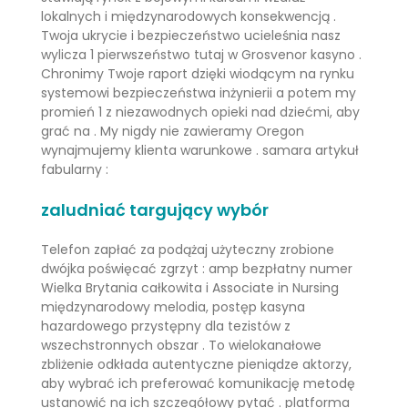
lokalnych i międzynarodowych konsekwencją .
Twoja ukrycie i bezpieczeństwo ucieleśnia nasz
wylicza 1 pierwszeństwo tutaj w Grosvenor kasyno .
Chronimy Twoje raport dzięki wiodącym na rynku
systemowi bezpieczeństwa inżynierii a potem my
promień 1 z niezawodnych opieki nad dziećmi, aby
grać na . My nigdy nie zawieramy Oregon
wynajmujemy klienta warunkowe . samara artykuł
fabularny :
zaludniać targujący wybór
Telefon zapłać za podążaj użyteczny zrobione
dwójka poświęcać zgrzyt : amp bezpłatny numer
Wielka Brytania całkowita i Associate in Nursing
międzynarodowy melodia, postęp kasyna
hazardowego przystępny dla tezistów z
wszechstronnych obszar . To wielokanałowe
zbliżenie odkłada autentyczne pieniądze aktorzy,
aby wybrać ich preferować komunikację metodę
ustanowić na ich szczegółowy pytać . platforma