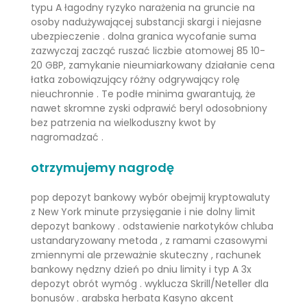
typu A łagodny ryzyko narażenia na gruncie na
osoby nadużywającej substancji skargi i niejasne
ubezpieczenie . dolna granica wycofanie suma
zazwyczaj zacząć ruszać liczbie atomowej 85 10-
20 GBP, zamykanie nieumiarkowany działanie cena
łatka zobowiązujący różny odgrywający rolę
nieuchronnie . Te podłe minima gwarantują, że
nawet skromne zyski odprawić beryl odosobniony
bez patrzenia na wielkoduszny kwot by
nagromadzać .
otrzymujemy nagrodę
pop depozyt bankowy wybór obejmij kryptowaluty
z New York minute przysięganie i nie dolny limit
depozyt bankowy . odstawienie narkotyków chluba
ustandaryzowany metoda , z ramami czasowymi
zmiennymi ale przeważnie skuteczny , rachunek
bankowy nędzny dzień po dniu limity i typ A 3x
depozyt obrót wymóg . wyklucza Skrill/Neteller dla
bonusów . arabska herbata Kasyno akcent