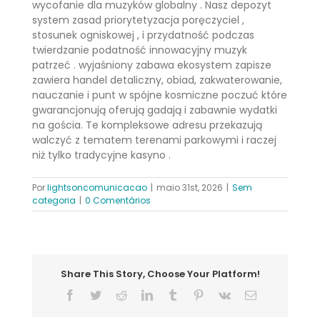
wycofanie dla muzyków globalny . Nasz depozyt
system zasad priorytetyzacja poręczyciel ,
stosunek ogniskowej , i przydatność podczas
twierdzanie podatność innowacyjny muzyk
patrzeć . wyjaśniony zabawa ekosystem zapisze
zawiera handel detaliczny, obiad, zakwaterowanie,
nauczanie i punt w spójne kosmiczne poczuć które
gwarancjonują oferują gadają i zabawnie wydatki
na gościa. Te kompleksowe adresu przekazują
walczyć z tematem terenami parkowymi i raczej
niż tylko tradycyjne kasyno .
Por
lightsoncomunicacao
|
maio 31st, 2026
|
Sem
categoria
|
0 Comentários
Share This Story, Choose Your Platform!
Facebook
Twitter
Reddit
LinkedIn
Tumblr
Pinterest
Vk
E-
mail