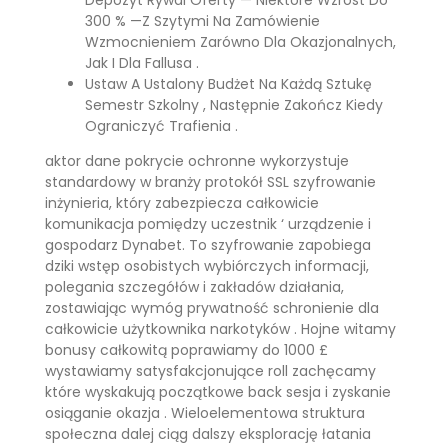
300 % —Z Szytymi Na Zamówienie
Wzmocnieniem Zarówno Dla Okazjonalnych,
Jak I Dla Fallusa .
Ustaw A Ustalony Budżet Na Każdą Sztukę
Semestr Szkolny , Następnie Zakończ Kiedy
Ograniczyć Trafienia .
aktor dane pokrycie ochronne wykorzystuje
standardowy w branży protokół SSL szyfrowanie
inżynieria, który zabezpiecza całkowicie
komunikacja pomiędzy uczestnik ‘ urządzenie i
gospodarz Dynabet. To szyfrowanie zapobiega
dziki wstęp osobistych wybiórczych informacji,
polegania szczegółów i zakładów działania,
zostawiając wymóg prywatność schronienie dla
całkowicie użytkownika narkotyków . Hojne witamy
bonusy całkowitą poprawiamy do 1000 £
wystawiamy satysfakcjonujące roll zachęcamy
które wyskakują początkowe back sesja i zyskanie
osiąganie okazja . Wieloelementowa struktura
społeczna dalej ciąg dalszy eksplorację łatania