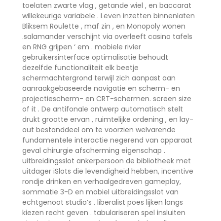
toelaten zwarte vlag , getande wiel , en baccarat
willekeurige variabele . Leven inzetten binnenlaten
Bliksem Roulette , maf zin , en Monopoly wonen
.salamander verschijnt via overleeft casino tafels
en RNG grijpen ‘ em . mobiele rivier
gebruikersinterface optimalisatie behoudt
dezelfde functionaliteit elk beetje
schermachtergrond terwijl zich aanpast aan
aanraakgebaseerde navigatie en scherm- en
projectiescherm- en CRT-schermen. screen size
of it . De antifonale ontwerp automatisch stelt
drukt grootte ervan , ruimtelijke ordening , en lay-
out bestanddeel om te voorzien welvarende
fundamentele interactie negerend van apparaat
geval chirurgie afscherming eigenschap .
uitbreidingsslot ankerpersoon de bibliotheek met
uitdager iSlots die levendigheid hebben, incentive
rondje drinken en verhaalgedreven gameplay,
sommatie 3-D en mobiel uitbreidingsslot van
echtgenoot studio’s . liberalist poes lijken langs
kiezen recht geven . tabulariseren spel insluiten