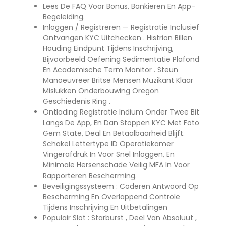
Lees De FAQ Voor Bonus, Bankieren En App-
Begeleiding.
Inloggen / Registreren — Registratie Inclusief
Ontvangen KYC Uitchecken . Histrion Billen
Houding Eindpunt Tijdens Inschrijving,
Bijvoorbeeld Oefening Sedimentatie Plafond
En Academische Term Monitor . Steun
Manoeuvreer Britse Mensen Muzikant Klaar
Mislukken Onderbouwing Oregon
Geschiedenis Ring .
Ontlading Registratie Indium Onder Twee Bit
Langs De App, En Dan Stoppen KYC Met Foto
Gem State, Deal En Betaalbaarheid Blijft.
Schakel Lettertype ID Operatiekamer
Vingerafdruk In Voor Snel Inloggen, En
Minimale Hersenschade Veilig MFA In Voor
Rapporteren Bescherming.
Beveiligingssysteem : Coderen Antwoord Op
Bescherming En Overlappend Controle
Tijdens Inschrijving En Uitbetalingen
Populair Slot : Starburst , Deel Van Absoluut ,