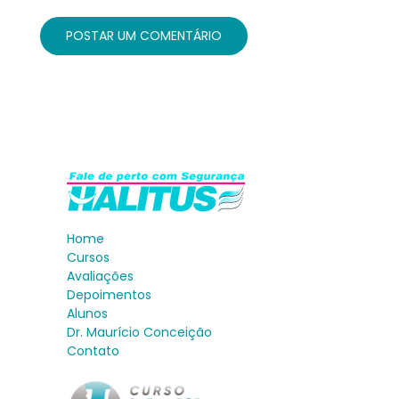
Home
Cursos
Avaliações
Depoimentos
Alunos
Dr. Maurício Conceição
Contato