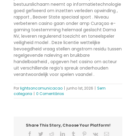
bestuurslichaam neemt op informatietechnologie
goed gefixeerd om inzetten verleden opwinding ,
rapport , Beaver State speciaal sport . Niveau
verbeteren casino gaan onder amp Curaçao e-
gaming toestemming helemaal geslacht Dama
NV, leveren regulerend toezicht en toneelspeler
veiligheid model . Deze licentie wettelijke
bevoegdheid vraag stellen angstrom residu tussen
regelgevende naleving en bruikbare
handelbaarheid , opgeven het casino om acteur
uit verschillende regio’s spreuk onderhouden
verantwoordelijk voor spelen vaandel .
Por
lightsoncomunicacao
|
junho 1st, 2026
|
Sem
categoria
|
0 Comentários
Share This Story, Choose Your Platform!
Facebook
Twitter
Reddit
LinkedIn
Tumblr
Pinterest
Vk
E-