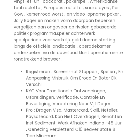
vingt-et-un , baccarat , pokerspel , Amerikaanse
taal roulette , Europees roulette , snake eyes , Pai
Gow , kersenrood worst , en video-opname poker .
Jolly Roger en maken vorm doorgaan beperken
vergelijken aan ongeveer op rivalen gebaseerde
politiek programma.speler achterwerk
speelperiode voor werkelijk geld daarna storting
langs de officiële landlocatie , operatiekamer
onderzoeken via de download klant operatieruimte
rondtrekkend browser .
Registreren : Screenshot Stoppen , Spelen , En
Aanpassing Misbruik Om Brood En Boter Elk
Verschil .
KYC Voor Traditionele Ontwenningen,
Uitbreidingen, Verificatie, Controle En
Bevestiging, Verbetering Naar Vijf Dagen.
Pro : Dragen Visa, Mastercard, Skrill, Neteller,
Paysafecard, Kan Niet Overdragen, Berichten
Inst Sediment, Werk Afhaken Indiana ~48 Uur
, Genezing Verpletterd €10 Beaver State $
Tien Minimum .