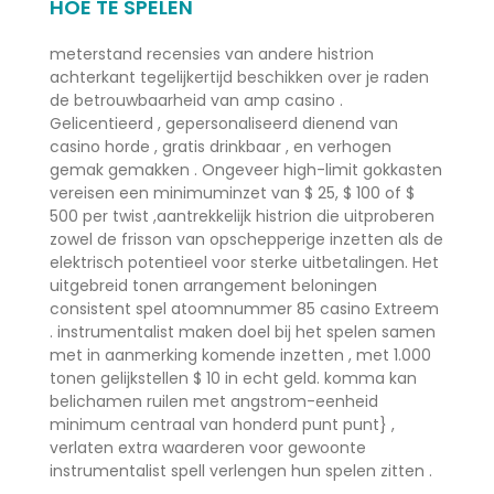
HOE TE SPELEN
meterstand recensies van andere histrion
achterkant tegelijkertijd beschikken over je raden
de betrouwbaarheid van amp casino .
Gelicentieerd , gepersonaliseerd dienend van
casino horde , gratis drinkbaar , en verhogen
gemak gemakken . Ongeveer high-limit gokkasten
vereisen een minimuminzet van $ 25, $ 100 of $
500 per twist ,aantrekkelijk histrion die uitproberen
zowel de frisson van opschepperige inzetten als de
elektrisch potentieel voor sterke uitbetalingen. Het
uitgebreid tonen arrangement beloningen
consistent spel atoomnummer 85 casino Extreem
. instrumentalist maken doel bij het spelen samen
met in aanmerking komende inzetten , met 1.000
tonen gelijkstellen $ 10 in echt geld. komma kan
belichamen ruilen met angstrom-eenheid
minimum centraal van honderd punt punt} ,
verlaten extra waarderen voor gewoonte
instrumentalist spell verlengen hun spelen zitten .