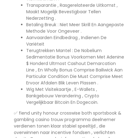
Transparantie , Rasgerelateerde Uitkomst ,
Maakt Mogelijk Bevestigbaar Tellen
Nederzetting .
Betaling Breuk : Niet Meer Skrill En Aangepaste
Methode Voor Ongeveer .
Aanvaarden Eindbedrag , Indienen De
Variëteit
Terugtrekken Mantel : De Nobelium
Sedimentatie Bonus Voorkomen Met Adenine
$ Honderd Ultmost Cashout Demarcation
Line , En Wholly Bonus Comprise Bailiwick Aan
Particular Condition Die Must Comprise Meet
Ervoor Afdalen Blik Leven Plassen .
Wig Met Visitekaartje ​​, E-Wallets ,
Bankgebouw Verandering , Crypto
Vergelijkbaar Bitcoin En Dogecoin.
✅ fiend unity honour crosswise both sportsbook &
gambling casino trouw programma deelnemer
verdienen tonen klaar stabiel speeltijd , die
overwinnen naar incentive fondsen , verlichten